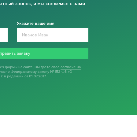
ратный звонок, и мы свяжемся с вами
Укажите ваше имя
править заявку
ез формы на сайте, Вы даёте своё
согласие на
ласно Федеральному закону №152-ФЗ «О
. в редакции от 01.07.2017.